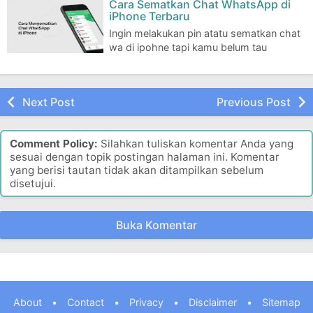
Cara Sematkan Chat WhatsApp di
iPhone Terbaru
Ingin melakukan pin atatu sematkan chat
wa di ipohne tapi kamu belum tau
caranya? Tenang saja, pada kesempatan kali ini …
Next Post
Previous Post
Comment Policy:
Silahkan tuliskan komentar Anda yang
sesuai dengan topik postingan halaman ini. Komentar
yang berisi tautan tidak akan ditampilkan sebelum
disetujui.
Buka Komentar
About
•
Contact
•
Privacy
•
Disclaimer
•
Sitemap