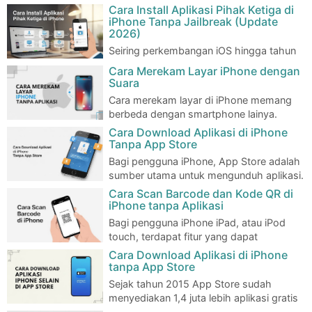
Cara Install Aplikasi Pihak Ketiga di
iPhone Tanpa Jailbreak (Update
2026)
Seiring perkembangan iOS hingga tahun
2026, Apple tetap mempertahankan
Cara Merekam Layar iPhone dengan
sistem keamanan yang ketat pada iPhone. Pengguna …
Suara
Cara merekam layar di iPhone memang
berbeda dengan smartphone lainya.
Umumnnya disetiap smartphone menyediakan apli…
Cara Download Aplikasi di iPhone
Tanpa App Store
Bagi pengguna iPhone, App Store adalah
sumber utama untuk mengunduh aplikasi.
Hampir semua aplikasi populer tersedia di …
Cara Scan Barcode dan Kode QR di
iPhone tanpa Aplikasi
Bagi pengguna iPhone iPad, atau iPod
touch, terdapat fitur yang dapat
mempermudah pengguna untuk melakukan scan barcode …
Cara Download Aplikasi di iPhone
tanpa App Store
Sejak tahun 2015 App Store sudah
menyediakan 1,4 juta lebih aplikasi gratis
dan berbayar, dan ditahun 2020 sudah mencapa…