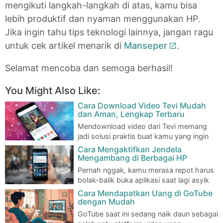
mengikuti langkah-langkah di atas, kamu bisa
lebih produktif dan nyaman menggunakan HP.
Jika ingin tahu tips teknologi lainnya, jangan ragu
untuk cek artikel menarik di
Manseper
.
Selamat mencoba dan semoga berhasil!
You Might Also Like:
Cara Download Video Tevi Mudah
dan Aman, Lengkap Terbaru
Mendownload video dari Tevi memang
jadi solusi praktis buat kamu yang ingin
menonton video favorit kapan saja tanpa perl…
Cara Mengaktifkan Jendela
Mengambang di Berbagai HP
Pernah nggak, kamu merasa repot harus
bolak-balik buka aplikasi saat lagi asyik
nonton video atau baca artikel? Nah, fit…
Cara Mendapatkan Uang di GoTube
dengan Mudah
GoTube saat ini sedang naik daun sebagai