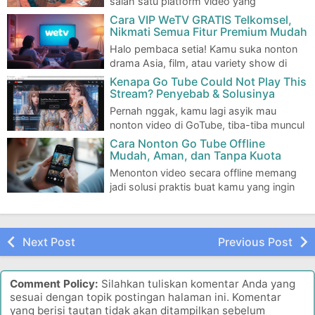
salah satu platform video yang
menawarkan peluang untuk mendapatkan penghasilan…
Cara VIP WeTV GRATIS Telkomsel,
Nikmati Semua Fitur Premium Mudah
Halo pembaca setia! Kamu suka nonton
drama Asia, film, atau variety show di
WeTV? Pasti seru banget kalau bisa akses sem…
Kenapa Go Tube Could Not Play This
Stream? Penyebab & Solusinya
Pernah nggak, kamu lagi asyik mau
nonton video di GoTube, tiba-tiba muncul
pesan “Could Not Play This Stream”? Rasanya p…
Cara Nonton Go Tube Offline
Mudah, Aman, dan Tanpa Kuota
Menonton video secara offline memang
jadi solusi praktis buat kamu yang ingin
hemat kuota atau tetap bisa menikmati hibu…
Next Post
Previous Post
Comment Policy:
Silahkan tuliskan komentar Anda yang
sesuai dengan topik postingan halaman ini. Komentar
yang berisi tautan tidak akan ditampilkan sebelum