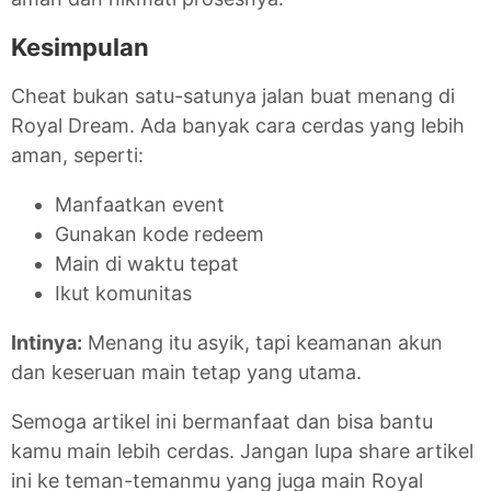
Kesimpulan
Cheat bukan satu-satunya jalan buat menang di
Royal Dream. Ada banyak cara cerdas yang lebih
aman, seperti:
Manfaatkan event
Gunakan kode redeem
Main di waktu tepat
Ikut komunitas
Intinya:
Menang itu asyik, tapi keamanan akun
dan keseruan main tetap yang utama.
Semoga artikel ini bermanfaat dan bisa bantu
kamu main lebih cerdas. Jangan lupa share artikel
ini ke teman-temanmu yang juga main Royal