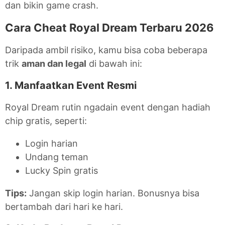
dan bikin game crash.
Cara Cheat Royal Dream Terbaru 2026
Daripada ambil risiko, kamu bisa coba beberapa
trik
aman dan legal
di bawah ini:
1. Manfaatkan Event Resmi
Royal Dream rutin ngadain event dengan hadiah
chip gratis, seperti:
Login harian
Undang teman
Lucky Spin gratis
Tips:
Jangan skip login harian. Bonusnya bisa
bertambah dari hari ke hari.