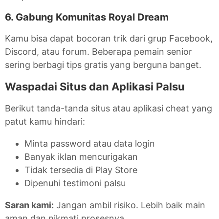
6. Gabung Komunitas Royal Dream
Kamu bisa dapat bocoran trik dari grup Facebook,
Discord, atau forum. Beberapa pemain senior
sering berbagi tips gratis yang berguna banget.
Waspadai Situs dan Aplikasi Palsu
Berikut tanda-tanda situs atau aplikasi cheat yang
patut kamu hindari:
Minta password atau data login
Banyak iklan mencurigakan
Tidak tersedia di Play Store
Dipenuhi testimoni palsu
Saran kami:
Jangan ambil risiko. Lebih baik main
aman dan nikmati prosesnya.