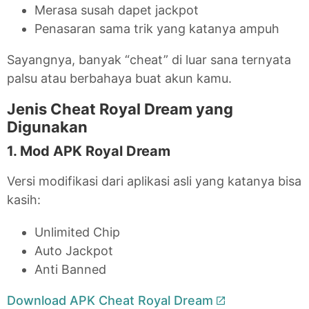
Merasa susah dapet jackpot
Penasaran sama trik yang katanya ampuh
Sayangnya, banyak “cheat” di luar sana ternyata
palsu atau berbahaya buat akun kamu.
Jenis Cheat Royal Dream yang
Digunakan
1. Mod APK Royal Dream
Versi modifikasi dari aplikasi asli yang katanya bisa
kasih:
Unlimited Chip
Auto Jackpot
Anti Banned
Download APK Cheat Royal Dream