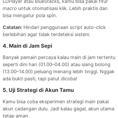
LDPlayer atau BlueStacks, kamu bisa pakai fitur
macro
untuk otomatisasi klik. Lebih praktis dan
bisa mengatur pola spin.
Catatan:
Hindari penggunaan script auto-click
berlebihan agar tidak terdeteksi sistem.
4. Main di Jam Sepi
Banyak pemain percaya kalau main di jam tertentu
seperti dini hari (01.00–04.00) atau siang bolong
(13.00–14.00) peluang menang lebih tinggi. Nggak
ada bukti pasti, tapi patut dicoba!
5. Uji Strategi di Akun Tamu
Kamu bisa coba eksperimen strategi main pakai
akun cadangan dulu. Jadi kalau gagal, akun utama
tetap aman.