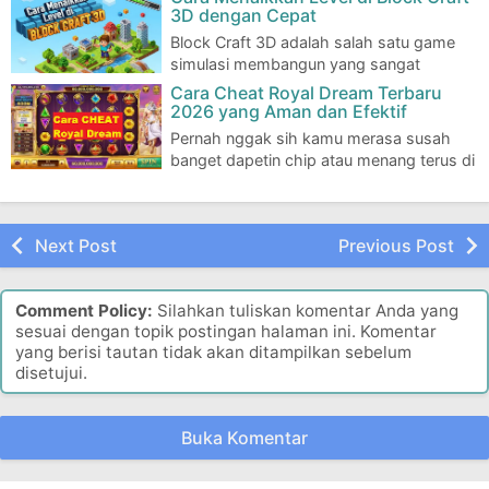
3D dengan Cepat
Block Craft 3D adalah salah satu game
simulasi membangun yang sangat
populer di perangkat mobile. Dengan konsep mirip ga…
Cara Cheat Royal Dream Terbaru
2026 yang Aman dan Efektif
Pernah nggak sih kamu merasa susah
banget dapetin chip atau menang terus di
game Royal Dream? Game ini memang seru, …
Next Post
Previous Post
Comment Policy:
Silahkan tuliskan komentar Anda yang
sesuai dengan topik postingan halaman ini. Komentar
yang berisi tautan tidak akan ditampilkan sebelum
disetujui.
Buka Komentar