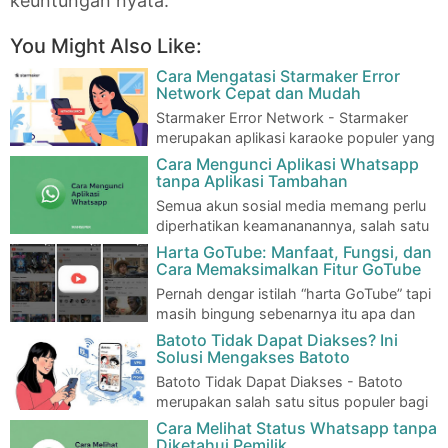
keuntungan nyata.
You Might Also Like:
Cara Mengatasi Starmaker Error
Network Cepat dan Mudah
Starmaker Error Network - Starmaker
merupakan aplikasi karaoke populer yang
memungkinkan penggunanya bernyanyi dan berba…
Cara Mengunci Aplikasi Whatsapp
tanpa Aplikasi Tambahan
Semua akun sosial media memang perlu
diperhatikan keamananannya, salah satu
sosial media yang sangat perlu memakai keman…
Harta GoTube: Manfaat, Fungsi, dan
Cara Memaksimalkan Fitur GoTube
Pernah dengar istilah “harta GoTube” tapi
masih bingung sebenarnya itu apa dan
untuk apa? Tenang, kamu nggak sendiri! Ba…
Batoto Tidak Dapat Diakses? Ini
Solusi Mengakses Batoto
Batoto Tidak Dapat Diakses - Batoto
merupakan salah satu situs populer bagi
penggemar manga dan manhwa di Indonesia…
Cara Melihat Status Whatsapp tanpa
Diketahui Pemilik