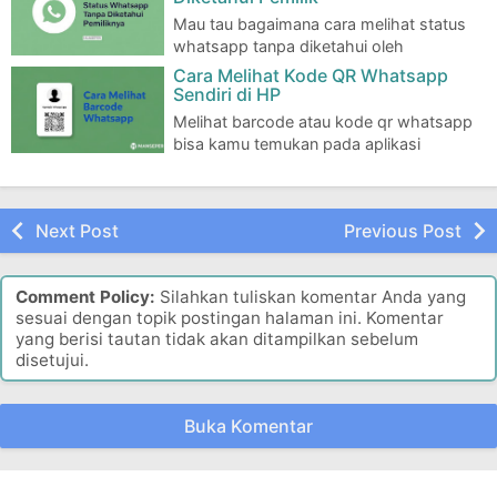
Mau tau bagaimana cara melihat status
whatsapp tanpa diketahui oleh
pemiliknya? Caranya gampang banget loh, disini …
Cara Melihat Kode QR Whatsapp
Sendiri di HP
Melihat barcode atau kode qr whatsapp
bisa kamu temukan pada aplikasi
whatsapp di hp sendiri, baik di Android ataupun iP…
Next Post
Previous Post
Comment Policy:
Silahkan tuliskan komentar Anda yang
sesuai dengan topik postingan halaman ini. Komentar
yang berisi tautan tidak akan ditampilkan sebelum
disetujui.
Buka Komentar