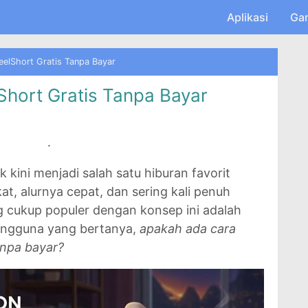
Skip to main content
Aplikasi
Ga
elShort Gratis Tanpa Bayar
hort Gratis Tanpa Bayar
.
ini menjadi salah satu hiburan favorit
at, alurnya cepat, dan sering kali penuh
ng cukup populer dengan konsep ini adalah
engguna yang bertanya,
apakah ada cara
anpa bayar?