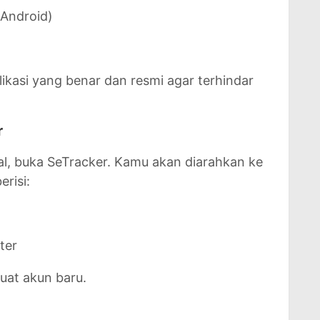
 Android)
kasi yang benar dan resmi agar terhindar
r
stal, buka SeTracker. Kamu akan diarahkan ke
risi:
ter
at akun baru.