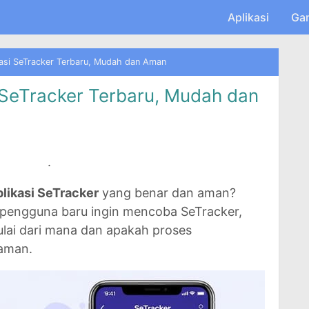
Skip to main content
Aplikasi
Ga
kasi SeTracker Terbaru, Mudah dan Aman
i SeTracker Terbaru, Mudah dan
.
plikasi SeTracker
yang benar dan aman?
 pengguna baru ingin mencoba SeTracker,
ulai dari mana dan apakah proses
aman.