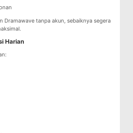
tonan
n Dramawave tanpa akun, sebaiknya segera
maksimal.
si Harian
an: