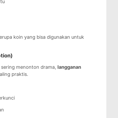
tu
 berupa koin yang bisa digunakan untuk
tion)
n sering menonton drama,
langganan
aling praktis.
erkunci
an