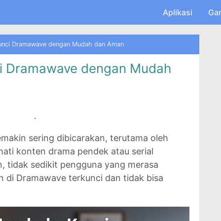
Skip to main content
Aplikasi
Ga
unci Dramawave dengan Mudah dan Aman
i Dramawave dengan Mudah
.
makin sering dibicarakan, terutama oleh
ti konten drama pendek atau serial
n, tidak sedikit pengguna yang merasa
n di Dramawave terkunci
dan tidak bisa